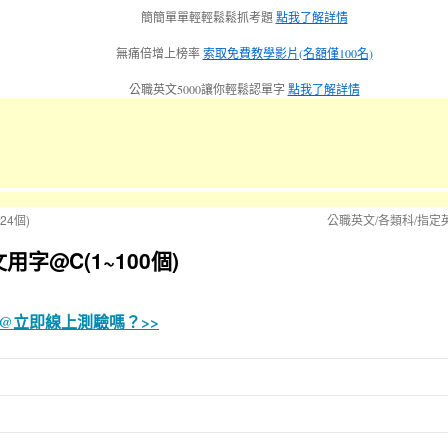
簡簡單單輕輕鬆鬆抓考題
點我了解詳情
無痛倍增上榜率
索取免費教學影片(名額僅100名)
公職英文5000讓你輕鬆認單字
點我了解詳情
24個)
公職英文/各類科/指定英
字@C(1~100個)
題@立即線上測驗嗎？>>