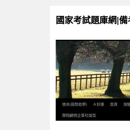
國家考試題庫網|
使命(弱勢助學)
Ａ好康
首頁
測
跳
霖翔顧問企業社版型
至
內