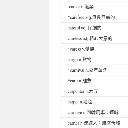
career n.
職業
*carefree adj.
無憂無慮的
careful adj.
仔細的
careless adj.
粗心大意的
*caress v.
愛撫
cargo n.
貨物
*carnival n.
嘉年華會
*carp n.
鯉魚
carpenter n.
木匠
carpet n.
地毯
carriage n.
四輪馬車；運輸
carrier n.
運送人；航空母艦