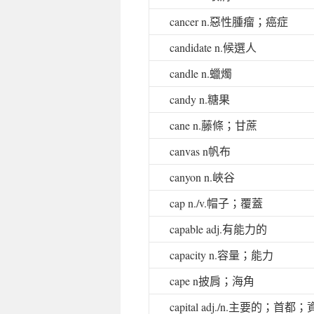
cancer n.
惡性腫瘤；癌症
candidate n.
候選人
candle n.
蠟燭
candy n.
糖果
cane n.
藤條；甘蔗
canvas n
帆布
canyon n.
峽谷
cap n./v.
帽子；覆蓋
capable adj.
有能力的
capacity n.
容量；能力
cape n
披肩；海角
capital adj./n.
主要的；首都；