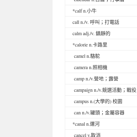
*calf n.
小牛
call n./v.
呼叫；打電話
calm adj./v.
鎮靜的
*calorie n.
卡路里
camel n.
駱駝
camera n.
照相機
camp n./v.
營地；露營
campaign n./v.
競選活動；戰役
campus n.(
大學的
)
校園
can n./v.
罐頭；金屬容器
*canal n.
運河
cancel v.
取消