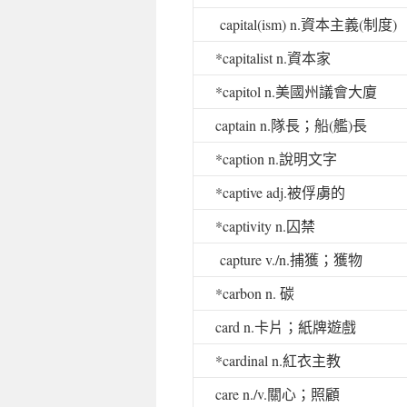
capital(ism) n.
資本主義
(
制度
)
*capitalist n.
資本家
*capitol n.
美國州議會大廈
captain n.
隊長；船
(
艦
)
長
*caption n.
說明文字
*captive adj.
被俘虜的
*captivity n.
囚禁
capture v./n.
捕獲；獲物
*carbon n.
碳
card n.
卡片；紙牌遊戲
*cardinal n.
紅衣主教
care n./v.
關心；照顧