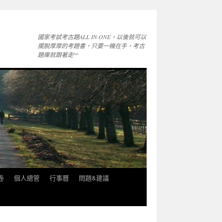
國家考試考古題ALL IN ONE，以後就可以
擺脫厚厚的考題書，只要一機在手，考古
題庫就跟著走^^
卷
個人總管
行事曆
問題&建議