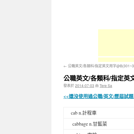
容
←
公職英文/各類科/指定英文用字@B(301~3
公職英文/各類科/指定英文用
發表於
2014-07-03
由
Tere Sa
<<還沒使用過公職/英文/歷屆試
cab n.
計程車
cabbage n.
甘藍菜