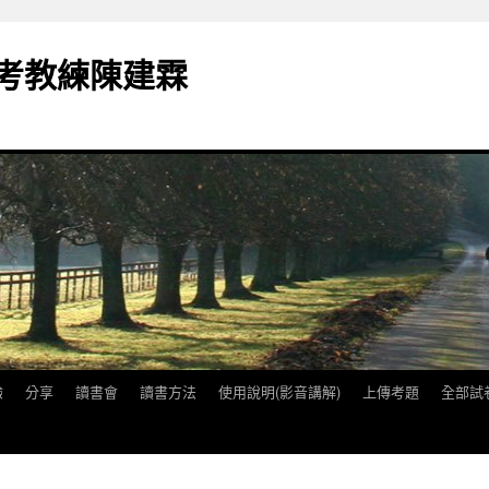
備考教練陳建霖
驗
分享
讀書會
讀書方法
使用說明(影音講解)
上傳考題
全部試