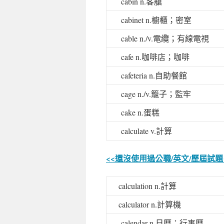
cabin n.
客艙
cabinet n.
櫥櫃；密室
cable n./v.
電纜；有線電視
cafe n.
咖啡店；咖啡
cafeteria n.
自助餐館
cage n./v.
籠子；監牢
cake n.
蛋糕
calculate v.
計算
<<還沒使用過公職/英文/歷屆試
calculation n.
計算
calculator n.
計算機
calendar n.
日曆；行事曆