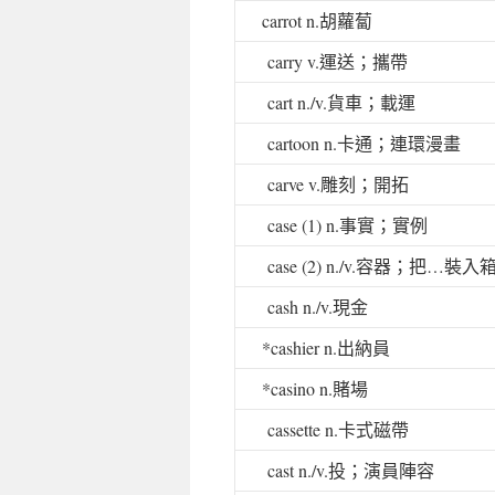
carrot n.
胡蘿蔔
carry v.
運送；攜帶
cart n./v.
貨車；載運
cartoon n.
卡通；連環漫畫
carve v.
雕刻；開拓
case (1) n.
事實；實例
case (2) n./v.
容器；把…裝入
cash n./v.
現金
*cashier n.
出納員
*casino n.
賭場
cassette n.
卡式磁帶
cast n./v.
投；演員陣容