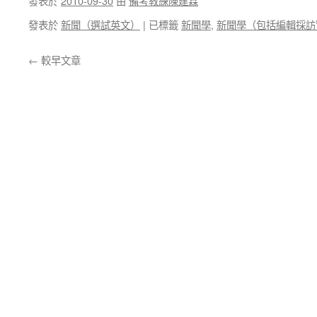
發表於
2010-09-30
由
備考教練陳建霖
發表於
新聞（選試英文）
|
已標籤
新聞學
,
新聞學（包括編輯採訪
←
較早文章