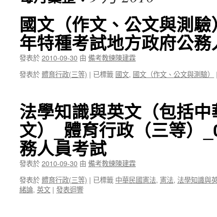
國文（作文、公文與測驗）
年特種考試地方政府公務
發表於
2010-09-30
由
備考教練陳建霖
發表於
體育行政(三等)
|
已標籤
國文
,
國文（作文、公文與測驗）
法學知識與英文（包括中
文）_體育行政（三等）_
務人員考試
發表於
2010-09-30
由
備考教練陳建霖
發表於
體育行政(三等)
|
已標籤
中華民國憲法
,
憲法
,
法學知識與
緒論
,
英文
|
發表迴響