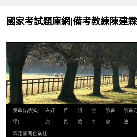
國家考試題庫網|備考教練陳建霖
跳
使命(弱勢助
Ａ好
首
測
分
讀書
讀書
至
學)
康
頁
驗
享
會
法
內
霖翔顧問企業社