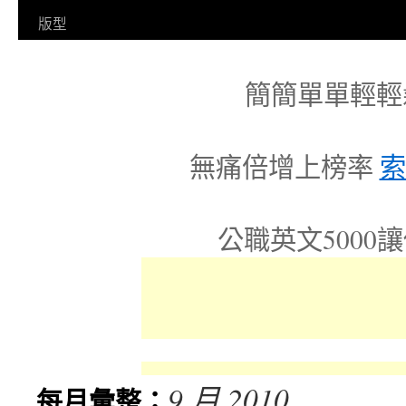
容
版型
簡簡單單輕輕
無痛倍增上榜率
索
公職英文5000
9 月 2010
每月彙整：