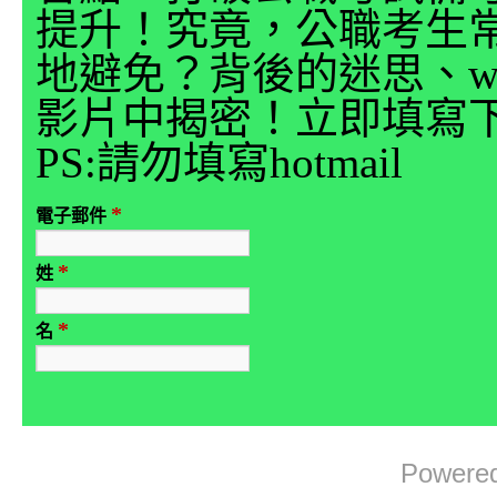
提升！究竟，公職考生
地避免？背後的迷思、why
影片中揭密！立即填寫
PS:請勿填寫hotmail
*
電子郵件
*
姓
*
名
Powere