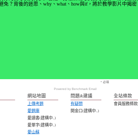
免？背後的迷思、why、what、how與if，將於教學影片中
* 必填
Powered by
Benchmark Email
網站地圖
問題&建議
全站條款
上傳考題
有疑問
會員服務條款
愛題庫
開金口(建構中..)
愛讀書(建構中..)
愛單字(建構中..)
愛山蘇