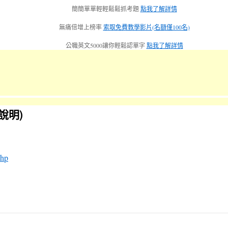
簡簡單單輕輕鬆鬆抓考題
點我了解詳情
無痛倍增上榜率
索取免費教學影片(名額僅100名)
公職英文5000讓你輕鬆認單字
點我了解詳情
說明)
php