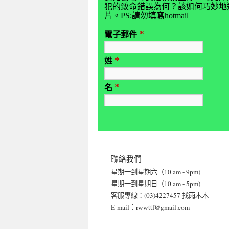
犯的致命錯誤為何？該如何巧妙地避
片。PS:請勿填寫hotmail
*
電子郵件
*
姓
*
名
聯絡我們
星期一到星期六（10 am - 9pm)
星期一到星期日（10 am - 5pm)
客服專線：(03)4227457 找雨木木
E-mail：rwwttf@gmail.com