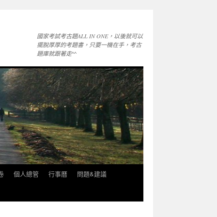
國家考試考古題ALL IN ONE，以後就可以
擺脫厚厚的考題書，只要一機在手，考古
題庫就跟著走^^
卷
個人總管
行事曆
問題&建議