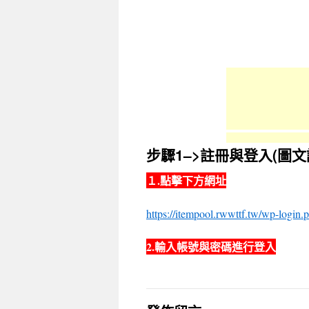
容
步驟1–>註冊與登入(圖文
１.點擊下方網址
https://itempool.rwwttf.tw/wp-login.
2.輸入帳號與密碼進行登入