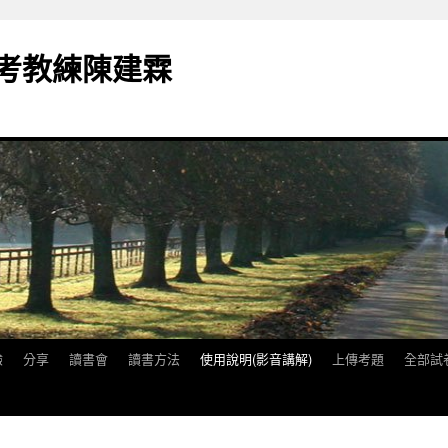
備考教練陳建霖
驗
分享
讀書會
讀書方法
使用說明(影音講解)
上傳考題
全部試