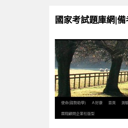
國家考試題庫網|
使命(弱勢助學)
Ａ好康
首頁
測
跳
霖翔顧問企業社版型
至
內