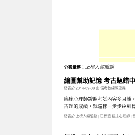
容
上榜人經驗談
分類彙整：
繪圖幫助記憶 考古題錯中
發表於
2014-09-08
由
備考教練陳建霖
臨床心理師證照考試內容多且雜
古題的成績，就這樣一步步達到
發表於
上榜人經驗談
|
已標籤
臨床心理師
|