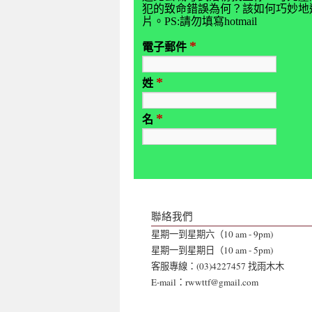
犯的致命錯誤為何？該如何巧妙地避
片。PS:請勿填寫hotmail
*
電子郵件
*
姓
*
名
聯絡我們
星期一到星期六（10 am - 9pm)
星期一到星期日（10 am - 5pm)
客服專線：(03)4227457 找雨木木
E-mail：rwwttf@gmail.com