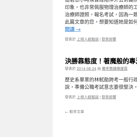
印象，也非常佩服物理治療師的
治療師證照，報名考試，因為一
此篇文章的您，想要知道她是如何
閱讀
→
發表於
上榜人經驗談
|
發表迴響
決勝靠態度！著魔般的專
發表於
2014-08-24
由
備考教練陳建霖
歷史系畢業的林軾勛跨考一般行
說，準備公職考試意志要很堅決
發表於
上榜人經驗談
|
發表迴響
←
較早文章