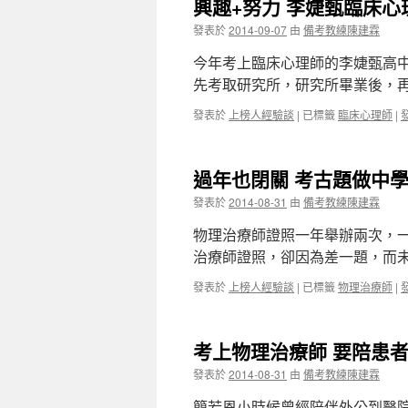
興趣+努力 李婕甄臨床心
發表於
2014-09-07
由
備考教練陳建霖
今年考上臨床心理師的李婕甄高
先考取研究所，研究所畢業後，
發表於
上榜人經驗談
|
已標籤
臨床心理師
|
過年也閉關 考古題做中
發表於
2014-08-31
由
備考教練陳建霖
物理治療師證照一年舉辦兩次，
治療師證照，卻因為差一題，而
發表於
上榜人經驗談
|
已標籤
物理治療師
|
考上物理治療師 要陪患
發表於
2014-08-31
由
備考教練陳建霖
簡若恩小時候曾經陪伴外公到醫