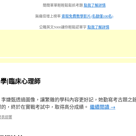
簡簡單單輕輕鬆鬆抓考題
點我了解詳情
無痛倍增上榜率
索取免費教學影片(名額僅100名)
公職英文5000讓你輕鬆認單字
點我了解詳情
學|臨床心理師
，李婕甄透過圖像，讓繁雜的學科內容更好記，她勤寫考古題之
標的，終於在實戰考試中，取得高分成績。
繼續閱讀
→
發表迴響