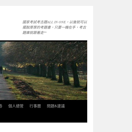
國家考試考古題ALL IN ONE，以後就可以
擺脫厚厚的考題書，只要一機在手，考古
題庫就跟著走^^
卷
個人總管
行事曆
問題&建議