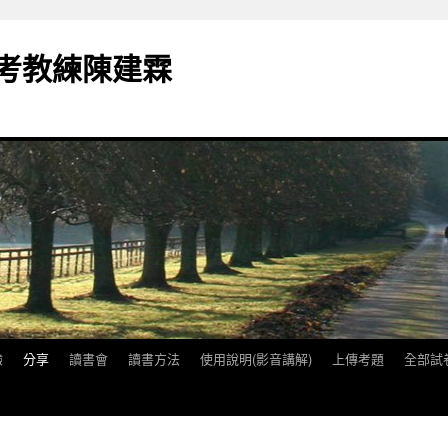
備考教練陳建霖
驗
分享
讀書會
讀書方法
使用說明(影音講解)
上傳考題
全部試