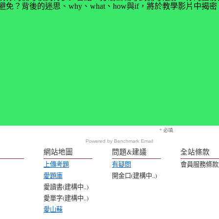
免？背後的迷思、why、what、how與if，將於教學影片中
* 必填
Powered by
Benchmark Email
網站地圖
問題&建議
全站條款
上傳考題
有疑問
會員服務條款
愛題庫
開金口(建構中..)
愛讀書(建構中..)
愛單字(建構中..)
愛山蘇