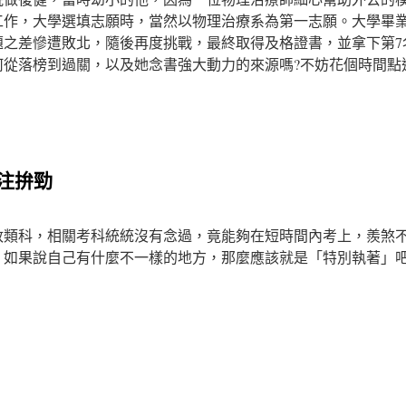
工作，大學選填志願時，當然以物理治療系為第一志願。大學畢
題之差慘遭敗北，隨後再度挑戰，最終取得及格證書，並拿下第7
從落榜到過關，以及她念書強大動力的來源嗎?不妨花個時間點
注拚勁
政類科，相關考科統統沒有念過，竟能夠在短時間內考上，羨煞
，如果說自己有什麼不一樣的地方，那麼應該就是「特別執著」