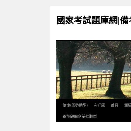
國家考試題庫網|
使命(弱勢助學)
Ａ好康
首頁
測
跳
霖翔顧問企業社版型
至
內