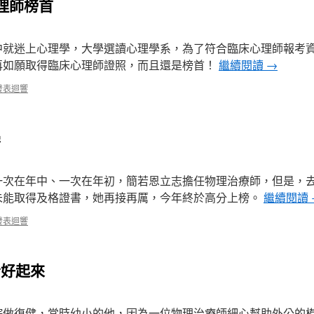
理師榜首
中就迷上心理學，大學選讀心理學系，為了符合臨床心理師報考資
再如願取得臨床心理師證照，而且還是榜首！
繼續閱讀
→
發表迴響
學
一次在年中、一次在年初，簡若恩立志擔任物理治療師，但是，
未能取得及格證書，她再接再厲，今年終於高分上榜。
繼續閱讀
發表迴響
者好起來
院做復健，當時幼小的他，因為一位物理治療師細心幫助外公的