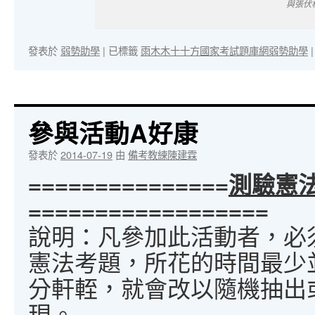
與張伏
發表於
弱勢助學
|
已標籤
雨木木十十方國家考試題庫網弱勢助學
|
參與活動A好康
發表於
2014-07-19
由
備考教練陳建霖
===============
測驗憲
==================
說明：凡參加此活動者，必須
憲法考題，所花的時間最少
分軒輊，就會改以隨機抽出
現。