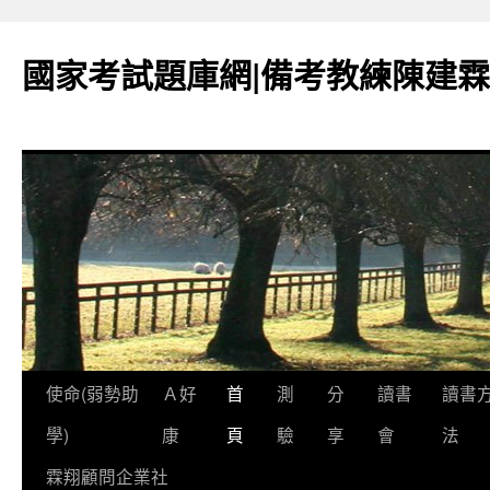
國家考試題庫網|備考教練陳建霖
跳
使命(弱勢助
Ａ好
首
測
分
讀書
讀書
至
學)
康
頁
驗
享
會
法
內
霖翔顧問企業社