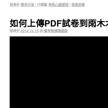
發表於
應考分享
|
已標籤
考照心路歷程
|
發表迴響
如何上傳PDF試卷到雨
發表於
2014-10-13
由
備考教練陳建霖