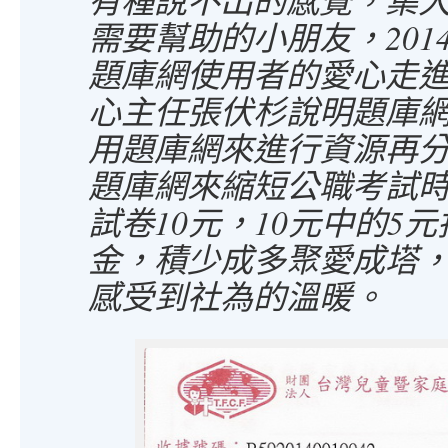
有種說不出的感覺，集大
需要幫助的小朋友，2014
題庫網使用者的愛心走
心主任張伏杉說明題庫
用題庫網來進行資源再
題庫網來縮短公職考試
試卷10元，10元中的5
金，積少成多聚愛成塔
感受到社為的溫暖。