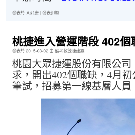
發表於
Ａ好康
|
發表迴響
桃捷進入營運階段 402
發表於
2015-03-02
由
備考教練陳建霖
桃園大眾捷運股份有限公司
求，開出402個職缺，4月
筆試，招募第一線基層人員