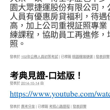
園大眾捷運股份有限公司，
人員有優惠房貸褔利，待遇
高，加上公司重視証照專業
練課程，協助員工再進修，
照。
發表於
102年公務人員初等考試
|
已標籤
桃園機場捷運
|
發表迴響
考典見證-口述版！
發表於
2014-10-14
由
https://www.youtube.com/w
發表於
應考分享
|
已標籤
考照心路歷程
|
發表迴響