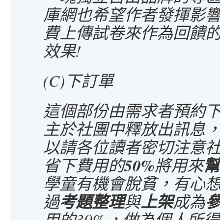
庫網也希望作者發揮影
費上傳試卷來作為回饋
效果!
(C)下訂單
這個部份由需求者預約
主於社團中釋放出訊息
以請各位讀者密切注意社
50%
幫
省下費用的
將用來
學童有機會脫貧，有心
考題整理
上架
過
與
成為
用的30%，做為個人所