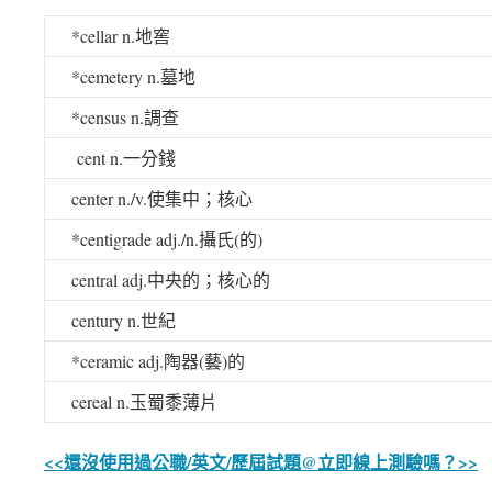
*cellar n.
地窖
*cemetery n.
墓地
*census n.
調查
cent n.
一分錢
center n./v.
使集中；核心
*centigrade adj./n.
攝氏
(
的
)
central adj.
中央的；核心的
century n.
世紀
*ceramic adj.
陶器
(
藝
)
的
cereal n.
玉蜀黍薄片
<<還沒使用過公職/英文/歷屆試題@立即線上測驗嗎？>>