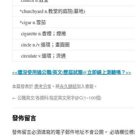
*churchyard n.
教堂的庭院
(
墓地
)
*cigar n.
雪茄
cigarette n.
香煙；煙捲
circle n./v.
循環；畫圓圈
circulate v.
循環；流通
<<還沒使用過公職/英文/歷屆試題@立即線上測驗嗎？>>
本篇發表於
應考分享
。將
永久鏈結
加入書籤。
←
公職英文/各類科/指定英文用字@C(1~100個)
發佈留言
發佈留言必須填寫的電子郵件地址不會公開。
必填欄位標