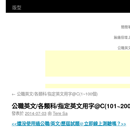
容
版型
簡簡
無痛倍增
公職英文
←
公職英文/各類科/指定英文用字@C(1~100個)
公職英文/各類科/指定英文用字@C(101~200
發表於
2014-07-03
由
Tere Sa
<<還沒使用過公職/英文/歷屆試題@立即線上測驗嗎？>>