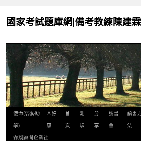
國家考試題庫網|備考教練陳建霖
跳
使命(弱勢助
Ａ好
首
測
分
讀書
讀書
至
學)
康
頁
驗
享
會
法
內
霖翔顧問企業社