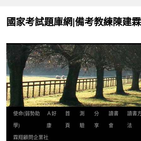
國家考試題庫網|備考教練陳建霖
跳
使命(弱勢助
Ａ好
首
測
分
讀書
讀書
至
學)
康
頁
驗
享
會
法
內
霖翔顧問企業社