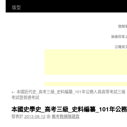
容
版型
簡簡
無痛倍增
公職英文
←
本國近代史_高考三級_史料編纂_101年公務人員高等考試三級
考試暨普通考試
本國史學史_高考三級_史料編纂_101年
發表於
2013-08-12
由
備考教練陳建霖