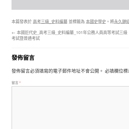
本篇發表於
高考三級_史料編纂
並標籤為
本國史學史
。將
永久鏈
←
本國近代史_高考三級_史料編纂_101年公務人員高等考試三級
考試暨普通考試
發佈留言
發佈留言必須填寫的電子郵件地址不會公開。
必填欄位標
留言
*