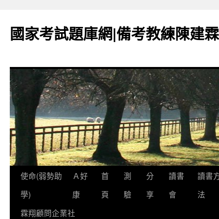
國家考試題庫網|備考教練陳建霖
跳
使命(弱勢助
Ａ好
首
測
分
讀書
讀書
至
學)
康
頁
驗
享
會
法
內
霖翔顧問企業社