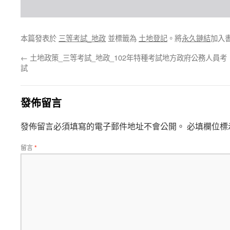
本篇發表於
三等考試_地政
並標籤為
土地登記
。將
永久鏈結
加入
←
土地政策_三等考試_地政_102年特種考試地方政府公務人員考
試
發佈留言
發佈留言必須填寫的電子郵件地址不會公開。
必填欄位標
留言
*