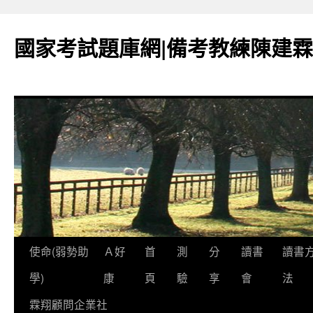
國家考試題庫網|備考教練陳建霖
跳
使命(弱勢助
Ａ好
首
測
分
讀書
讀書
至
學)
康
頁
驗
享
會
法
內
霖翔顧問企業社