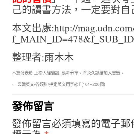
己的讀書方法，一定要對自
本文出處:http://mag.udn.com/m
f_MAIN_ID=478&f_SUB_ID
整理者:雨木木
本篇發表於
上榜人經驗談
,
應考分享
。將
永久鏈結
加入書籤。
←
公職英文/各類科/指定英文用字@F(101~200個)
發佈留言
發佈留言必須填寫的電子郵