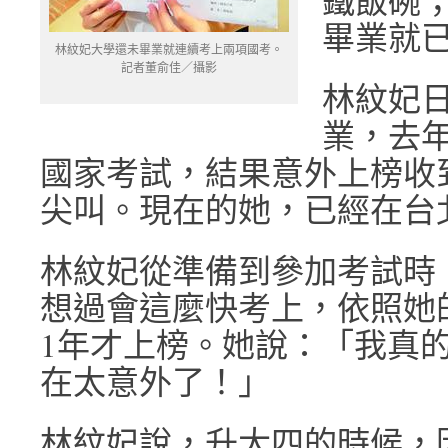
鐵飯碗
畢業就
林紋妃大學還未畢業就連續考上兩項國考。
記者董俞佳／攝影
林紋妃
業，去
國家考試，結果意外上榜收
尖叫。現在的她，已經在台
林紋妃從準備到參加考試時
想過會這麼快考上，依照她
1年才上榜。她說：「我真
在太意外了！」
林紋妃說，升大四的時候，