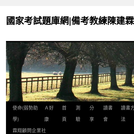
國家考試題庫網|備考教練陳建霖
跳
使命(弱勢助
Ａ好
首
測
分
讀書
讀書
至
學)
康
頁
驗
享
會
法
內
霖翔顧問企業社