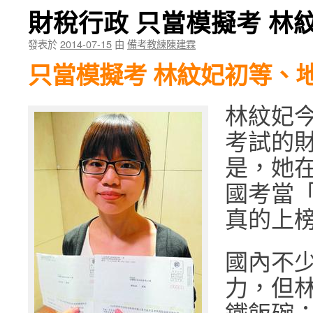
財稅行政 只當模擬考 林
發表於
2014-07-15
由
備考教練陳建霖
只當模擬考 林紋妃初等、
林紋妃
考試的
是，她
國考當
真的上
國內不
力，但