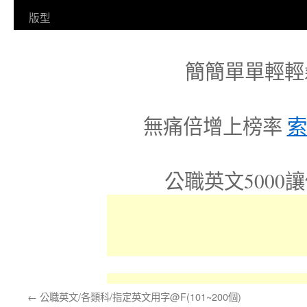
容
版型
簡簡單單輕輕
無痛倍增上榜率
索
公職英文5000
←
公職英文/各類科/指定英文用字@F(101~200個)