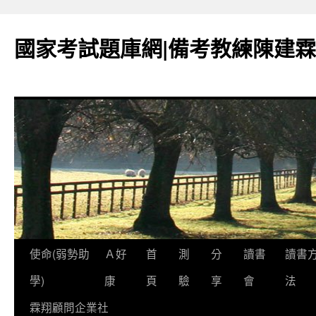
國家考試題庫網|備考教練陳建霖
跳
使命(弱勢助
Ａ好
首
測
分
讀書
讀書
至
學)
康
頁
驗
享
會
法
內
霖翔顧問企業社