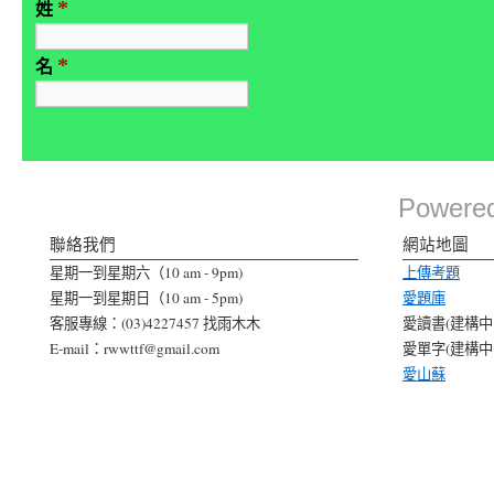
*
姓
*
名
Powere
聯絡我們
網站地圖
星期一到星期六（10 am - 9pm)
上傳考題
星期一到星期日（10 am - 5pm)
愛題庫
客服專線：(03)4227457 找雨木木
愛讀書(建構中..
E-mail：rwwttf@gmail.com
愛單字(建構中..
愛山蘇