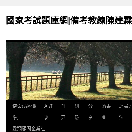
國家考試題庫網|備考教練陳建霖
跳
使命(弱勢助
Ａ好
首
測
分
讀書
讀書
至
學)
康
頁
驗
享
會
法
內
霖翔顧問企業社