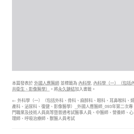
本篇發表於
外國人應醫師
並標籤為
內科學
,
內科學（一）（包括
共衛生、影像醫學）
。將
永久鏈結
加入書籤。
←
外科學（一）（包括外科、骨科、麻醉科、眼科、耳鼻喉科、
產科、泌尿科、復健、影像醫學）_外國人應醫師_093年第二次專
門職業及技術人員高等暨普通考試醫事人員、中醫師、營養師、心
理師、呼吸治療師、獸醫人員考試