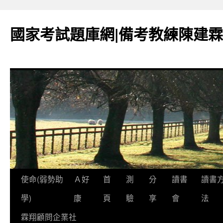
國家考試題庫網|備考教練陳建霖
跳
使命(弱勢助
Ａ好
首
測
分
讀書
讀書
至
學)
康
頁
驗
享
會
法
內
霖翔顧問企業社