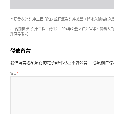
本篇發表於
汽車工程(簡任)
並標籤為
汽車底盤
。將
永久鏈結
加入
←
內燃機學_汽車工程（簡任）_094年公務人員升官等、關務人員
升官等考試
發佈留言
發佈留言必須填寫的電子郵件地址不會公開。
必填欄位標
留言
*