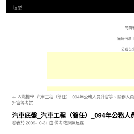
容
版型
簡簡
無痛倍增
公職英文
←
內燃機學_汽車工程（簡任）_094年公務人員升官等、關務人員
升官等考試
汽車底盤_汽車工程（簡任）_094年公務
發表於
2009-10-31
由
備考教練陳建霖