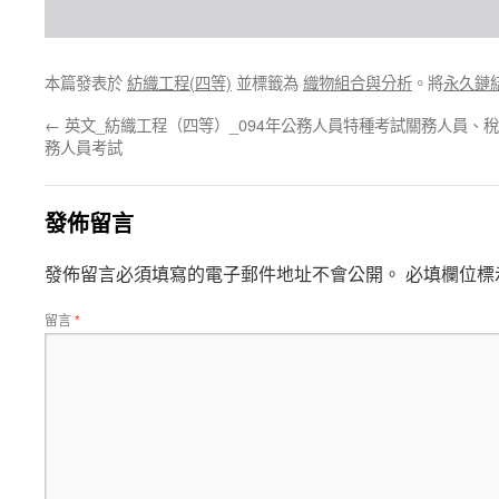
本篇發表於
紡織工程(四等)
並標籤為
織物組合與分析
。將
永久鏈
←
英文_紡織工程（四等）_094年公務人員特種考試關務人員、稅
務人員考試
發佈留言
發佈留言必須填寫的電子郵件地址不會公開。
必填欄位標
留言
*