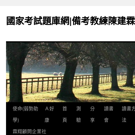
國家考試題庫網|備考教練陳建霖
跳
使命(弱勢助
Ａ好
首
測
分
讀書
讀書
至
學)
康
頁
驗
享
會
法
內
霖翔顧問企業社