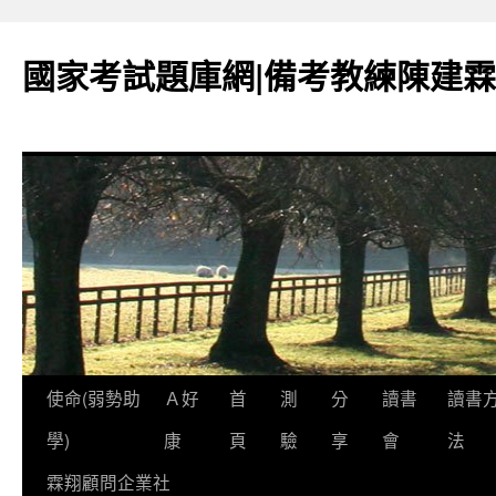
國家考試題庫網|備考教練陳建霖
跳
使命(弱勢助
Ａ好
首
測
分
讀書
讀書
至
學)
康
頁
驗
享
會
法
內
霖翔顧問企業社