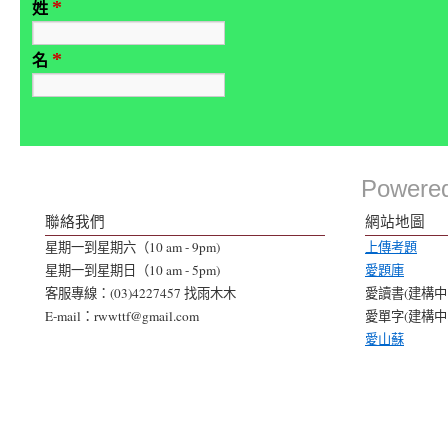
*
姓
*
名
Powere
聯絡我們
網站地圖
星期一到星期六（10 am - 9pm)
上傳考題
星期一到星期日（10 am - 5pm)
愛題庫
客服專線：(03)4227457 找雨木木
愛讀書(建構中..
E-mail：rwwttf@gmail.com
愛單字(建構中..
愛山蘇