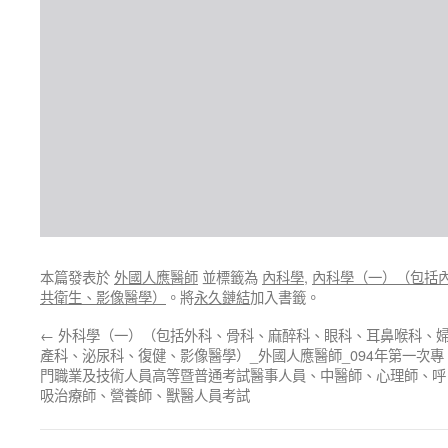
本篇發表於
外國人應醫師
並標籤為
內科學
,
內科學（一）（包括
共衛生、影像醫學）
。將
永久鏈結
加入書籤。
←
外科學（一）（包括外科、骨科、麻醉科、眼科、耳鼻喉科、
產科、泌尿科、復健、影像醫學）_外國人應醫師_094年第一次專
門職業及技術人員高等暨普通考試醫事人員、中醫師、心理師、呼
吸治療師、營養師、獸醫人員考試