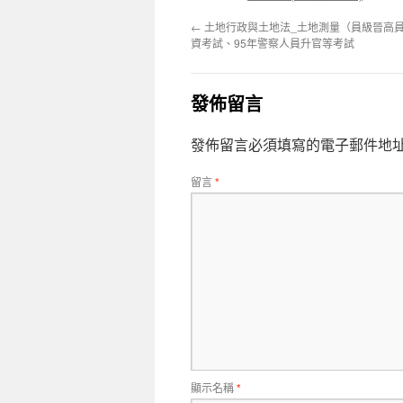
←
土地行政與土地法_土地測量（員級晉高員
資考試、95年警察人員升官等考試
發佈留言
發佈留言必須填寫的電子郵件地
留言
*
顯示名稱
*