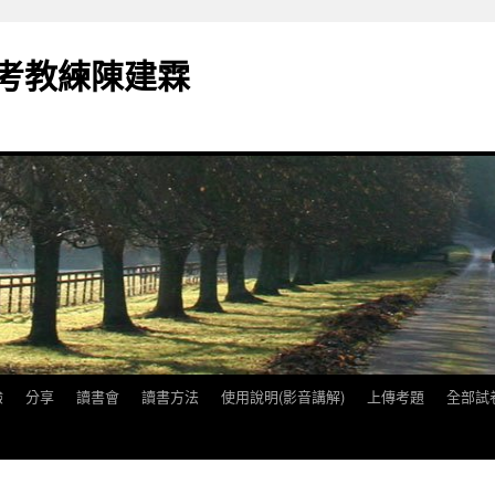
備考教練陳建霖
驗
分享
讀書會
讀書方法
使用說明(影音講解)
上傳考題
全部試