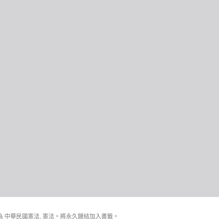
為
中華民國憲法
,
憲法
。將
永久鏈結
加入書籤。