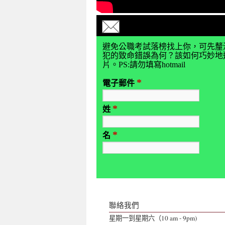
避免公職考試落榜找上你，可先釐
犯的致命錯誤為何？該如何巧妙地避
片。PS:請勿填寫hotmail
*
電子郵件
*
姓
*
名
聯絡我們
星期一到星期六（10 am - 9pm)