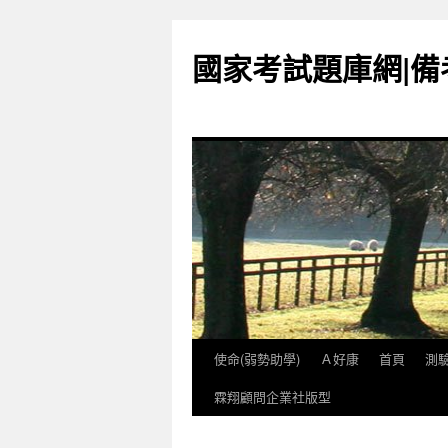
國家考試題庫網|
使命(弱勢助學)
Ａ好康
首頁
測
跳
霖翔顧問企業社版型
至
內