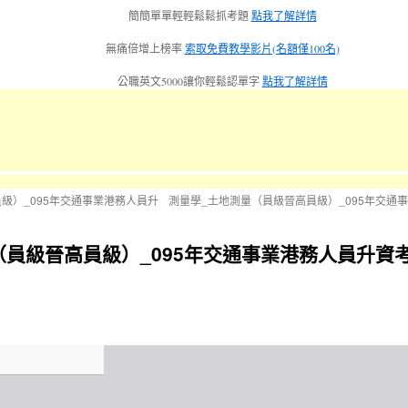
簡簡單單輕輕鬆鬆抓考題
點我了解詳情
無痛倍增上榜率
索取免費教學影片(名額僅100名)
公職英文5000讓你輕鬆認單字
點我了解詳情
級）_095年交通事業港務人員升
測量學_土地測量（員級晉高員級）_095年交通
員級晉高員級）_095年交通事業港務人員升資考