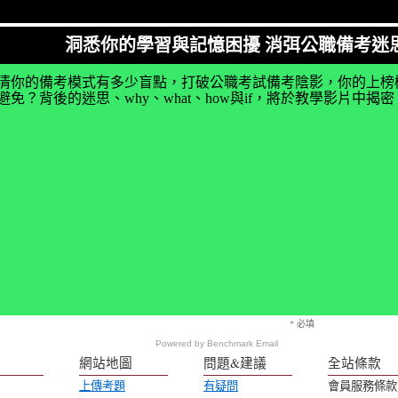
洞悉你的學習與記憶困擾 消弭公職備考迷
清你的備考模式有多少盲點，打破公職考試備考陰影，你的上榜
免？背後的迷思、why、what、how與if，將於教學影片中
* 必填
Powered by
Benchmark Email
網站地圖
問題&建議
全站條款
上傳考題
有疑問
會員服務條款