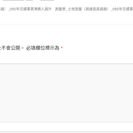
級）_095年交通事業港務人員升
測量學_土地測量（員級晉高員級）_095年交通
*
址不會公開。
必填欄位標示為