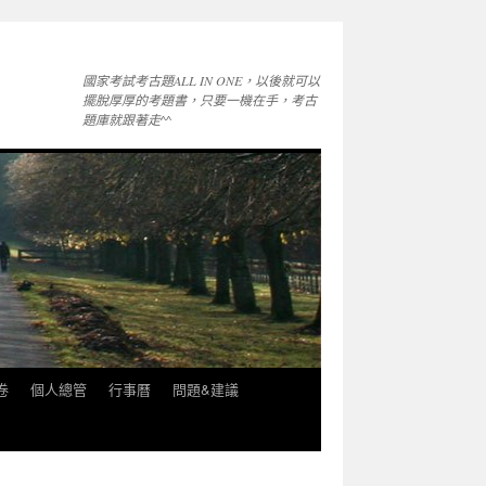
國家考試考古題ALL IN ONE，以後就可以
擺脫厚厚的考題書，只要一機在手，考古
題庫就跟著走^^
卷
個人總管
行事曆
問題&建議