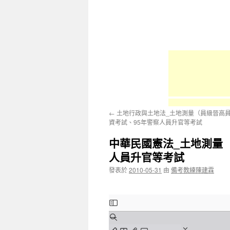
容
←
土地行政與土地法_土地測量（員級晉高員
資考試、95年警察人員升官等考試
中華民國憲法_土地測量（
人員升官等考試
發表於
2010-05-31
由
備考教練陳建霖