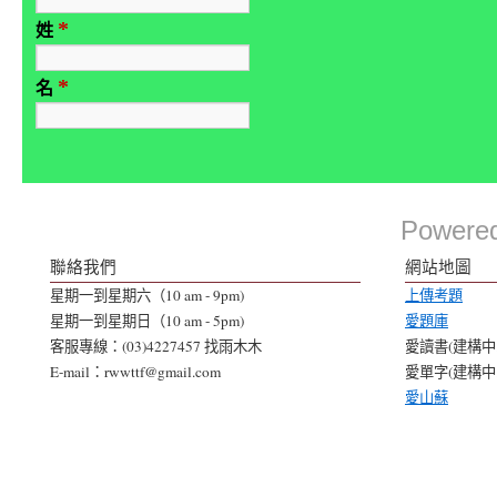
*
姓
*
名
Powere
聯絡我們
網站地圖
星期一到星期六（10 am - 9pm)
上傳考題
星期一到星期日（10 am - 5pm)
愛題庫
客服專線：(03)4227457 找雨木木
愛讀書(建構中..
E-mail：rwwttf@gmail.com
愛單字(建構中..
愛山蘇