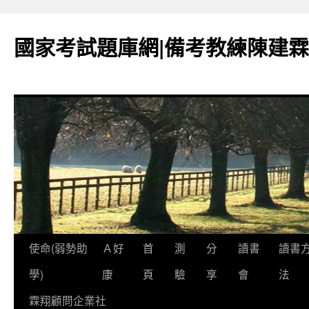
國家考試題庫網|備考教練陳建霖
跳
使命(弱勢助
Ａ好
首
測
分
讀書
讀書
至
學)
康
頁
驗
享
會
法
內
霖翔顧問企業社