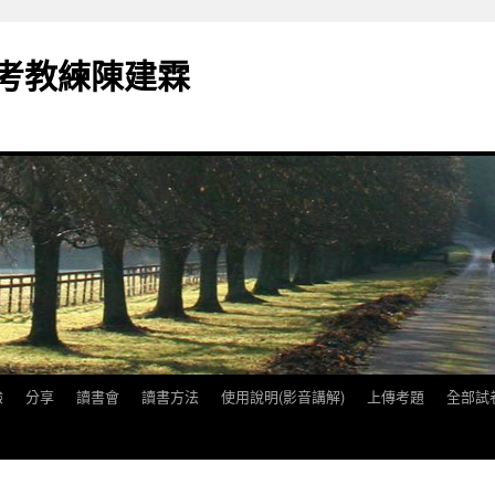
備考教練陳建霖
驗
分享
讀書會
讀書方法
使用說明(影音講解)
上傳考題
全部試