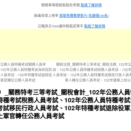
簡簡單單輕輕鬆鬆抓考題
點我了解詳情
無痛倍增上榜率
索取免費教學影片(名額僅100名)
公職英文5000讓你輕鬆認單字
點我了解詳情
2年公務人員特種考試關務人員考
關稅法規_關務特考三等考試_關稅法務_102
102年公務人員特種考試海岸巡防
試、102年公務人員特種考試稅務人員考試、10
人員考試、102年特種考試退除役
人員考試、102年公務人員特種考試移民行政人員
上軍官轉任公務人員考試
軍人轉任公務人員考試、102年國軍上校
）_關務特考三等考試_關稅會計_102年公務人
員特種考試稅務人員考試、102年公務人員特種考
種考試移民行政人員考試、102年特種考試退除役
以上軍官轉任公務人員考試