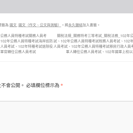
標籤為
國文
,
國文（作文、公文與測驗）
。將
永久鏈結
加入書籤。
2年公務人員特種考試關務人員考
關稅法規_關務特考三等考試_關稅法務_102
102年公務人員特種考試海岸巡防
試、102年公務人員特種考試稅務人員考試、10
人員考試、102年特種考試退除役
人員考試、102年公務人員特種考試移民行政人員
上軍官轉任公務人員考試
軍人轉任公務人員考試、102年國軍上校
*
址不會公開。
必填欄位標示為