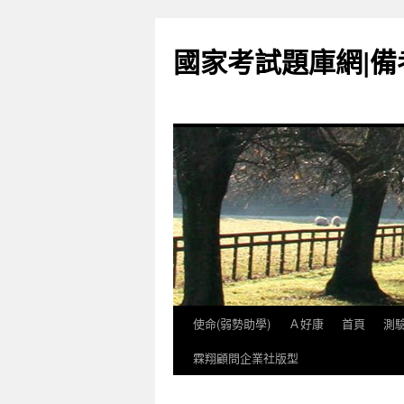
國家考試題庫網|
使命(弱勢助學)
Ａ好康
首頁
測
跳
霖翔顧問企業社版型
至
內