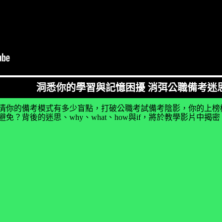
洞悉你的學習與記憶困擾 消弭公職備考迷
清你的備考模式有多少盲點，打破公職考試備考陰影，你的上榜
免？背後的迷思、why、what、how與if，將於教學影片中