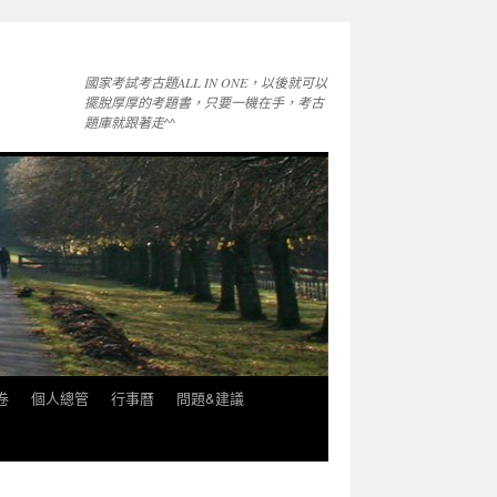
國家考試考古題ALL IN ONE，以後就可以
擺脫厚厚的考題書，只要一機在手，考古
題庫就跟著走^^
卷
個人總管
行事曆
問題&建議