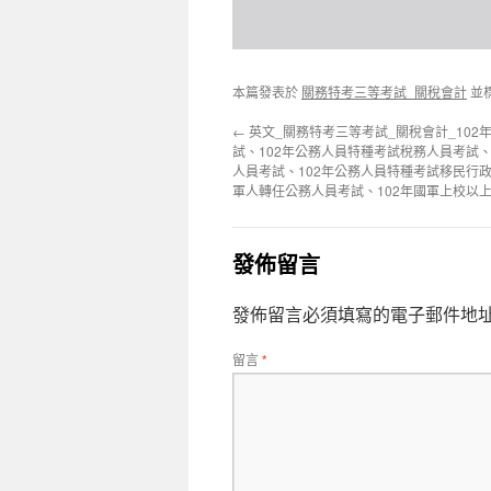
本篇發表於
關務特考三等考試_關稅會計
並
←
英文_關務特考三等考試_關稅會計_10
試、102年公務人員特種考試稅務人員考試、
人員考試、102年公務人員特種考試移民行政
軍人轉任公務人員考試、102年國軍上校以
發佈留言
發佈留言必須填寫的電子郵件地
留言
*