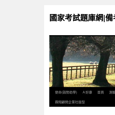
國家考試題庫網|
使命(弱勢助學)
Ａ好康
首頁
測
跳
霖翔顧問企業社版型
至
內