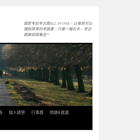
國家考試考古題ALL IN ONE，以後就可以
擺脫厚厚的考題書，只要一機在手，考古
題庫就跟著走^^
卷
個人總管
行事曆
問題&建議