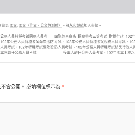
標籤為
國文
,
國文（作文、公文與測驗）
。將
永久鏈結
加入書籤。
2年公務人員特種考試關務人員考
國際貿易實務_關務特考三等考試_財稅行政_10
102年公務人員特種考試海岸巡防
考試、102年公務人員特種考試稅務人員考試、1
人員考試、102年特種考試退除役
防人員考試、102年公務人員特種考試移民行政人
上軍官轉任公務人員考試
役軍人轉任公務人員考試、102年國軍上校
*
址不會公開。
必填欄位標示為