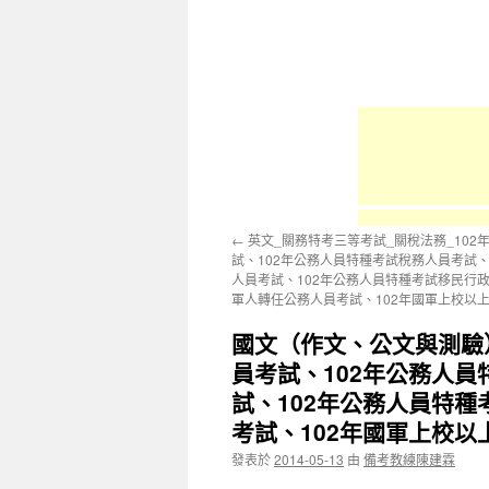
容
←
英文_關務特考三等考試_關稅法務_10
試、102年公務人員特種考試稅務人員考試、
人員考試、102年公務人員特種考試移民行政
軍人轉任公務人員考試、102年國軍上校以
國文（作文、公文與測驗
員考試、102年公務人
試、102年公務人員特
考試、102年國軍上校
發表於
2014-05-13
由
備考教練陳建霖