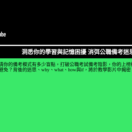
洞悉你的學習與記憶困擾 消弭公職備考迷
清你的備考模式有多少盲點，打破公職考試備考陰影，你的上榜
免？背後的迷思、why、what、how與if，將於教學影片中