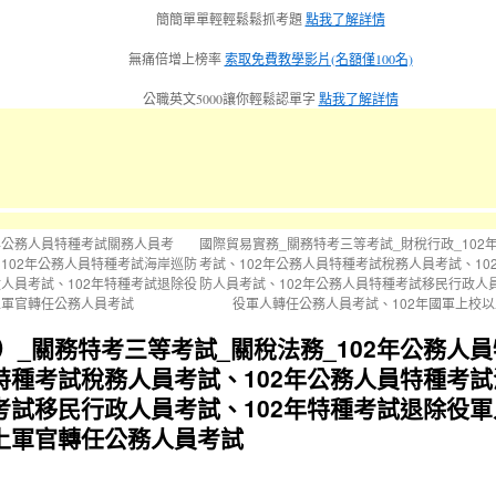
簡簡單單輕輕鬆鬆抓考題
點我了解詳情
無痛倍增上榜率
索取免費教學影片(名額僅100名)
公職英文5000讓你輕鬆認單字
點我了解詳情
2年公務人員特種考試關務人員考
國際貿易實務_關務特考三等考試_財稅行政_10
102年公務人員特種考試海岸巡防
考試、102年公務人員特種考試稅務人員考試、1
人員考試、102年特種考試退除役
防人員考試、102年公務人員特種考試移民行政人
上軍官轉任公務人員考試
役軍人轉任公務人員考試、102年國軍上校
）_關務特考三等考試_關稅法務_102年公務人
員特種考試稅務人員考試、102年公務人員特種考
種考試移民行政人員考試、102年特種考試退除役
以上軍官轉任公務人員考試