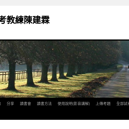
備考教練陳建霖
驗
分享
讀書會
讀書方法
使用說明(影音講解)
上傳考題
全部試