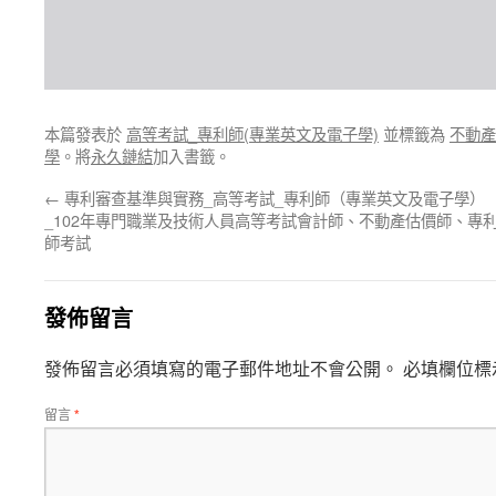
本篇發表於
高等考試_專利師(專業英文及電子學)
並標籤為
不動產
學
。將
永久鏈結
加入書籤。
←
專利審查基準與實務_高等考試_專利師（專業英文及電子學）
_102年專門職業及技術人員高等考試會計師、不動產估價師、專
師考試
發佈留言
發佈留言必須填寫的電子郵件地址不會公開。
必填欄位標
留言
*