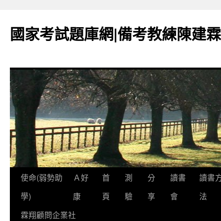
國家考試題庫網|備考教練陳建霖
跳
使命(弱勢助
Ａ好
首
測
分
讀書
讀書
至
學)
康
頁
驗
享
會
法
內
霖翔顧問企業社