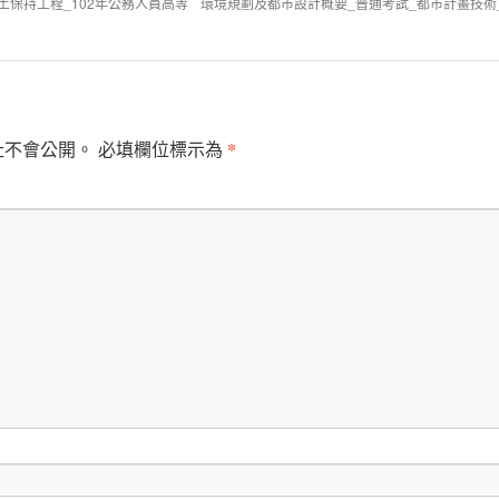
土保持工程_102年公務人員高等
環境規劃及都市設計概要_普通考試_都市計畫技術
*
址不會公開。
必填欄位標示為