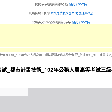
簡簡單單輕輕鬆鬆抓考題
點我了解詳情
無痛倍增上榜率
索取免費教學影片(名額僅100名)
公職英文5000讓你輕鬆認單字
點我了解詳情
土保持工程_102年公務人員高等
環境規劃及都市設計概要_普通考試_都市計畫技術
考試_都市計畫技術_102年公務人員高等考試三