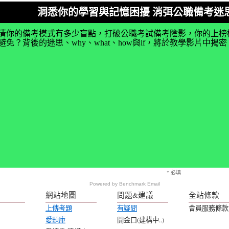
洞悉你的學習與記憶困擾 消弭公職備考迷
清你的備考模式有多少盲點，打破公職考試備考陰影，你的上榜
免？背後的迷思、why、what、how與if，將於教學影片中
* 必填
Powered by
Benchmark Email
網站地圖
問題&建議
全站條款
上傳考題
有疑問
會員服務條款
愛題庫
開金口(建構中..)