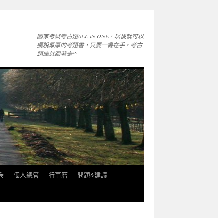
國家考試考古題ALL IN ONE，以後就可以
擺脫厚厚的考題書，只要一機在手，考古
題庫就跟著走^^
卷
個人總管
行事曆
問題&建議