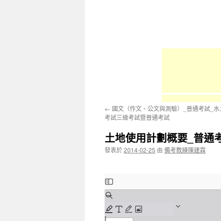
容
←
國文（作文、公文與測驗）_普通考試_水
考試三級考試暨普通考試
土地使用計劃概要_普通
發表於
2014-02-25
由
備考教練陳建霖