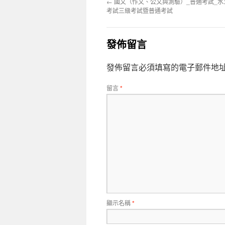
←
國文（作文、公文與測驗）_普通考試_水
考試三級考試暨普通考試
發佈留言
發佈留言必須填寫的電子郵件地
留言
*
顯示名稱
*