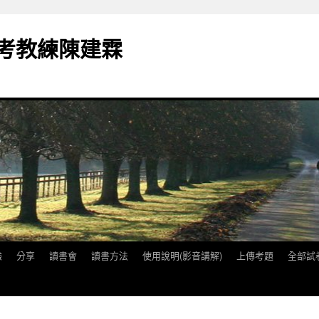
備考教練陳建霖
驗
分享
讀書會
讀書方法
使用說明(影音講解)
上傳考題
全部試