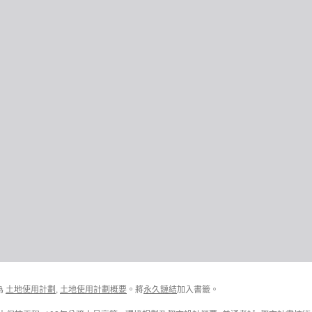
為
土地使用計劃
,
土地使用計劃概要
。將
永久鏈結
加入書籤。