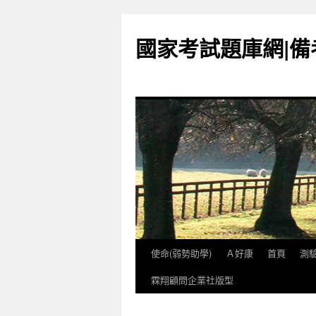
國家考試題庫網|
使命(弱勢助學)
Ａ好康
首頁
測
跳
霖翔顧問企業社版型
至
內