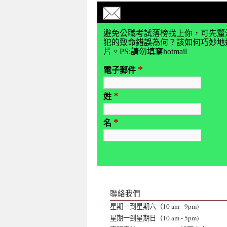
避免公職考試落榜找上你，可先釐
犯的致命錯誤為何？該如何巧妙地避
片。PS:請勿填寫hotmail
*
電子郵件
*
姓
*
名
聯絡我們
星期一到星期六（10 am - 9pm)
星期一到星期日（10 am - 5pm)