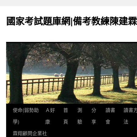
國家考試題庫網|備考教練陳建霖
跳
使命(弱勢助
Ａ好
首
測
分
讀書
讀書
至
學)
康
頁
驗
享
會
法
內
霖翔顧問企業社