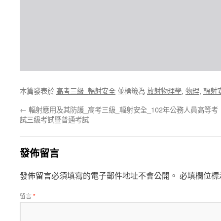
本篇發表於
高考三級_輻射安全
並標籤為
放射物理學
,
物理
,
輻射
←
輻射應用及其防護_高考三級_輻射安全_102年公務人員高等考
試三級考試暨普通考試
發佈留言
發佈留言必須填寫的電子郵件地址不會公開。
必填欄位標
留言
*