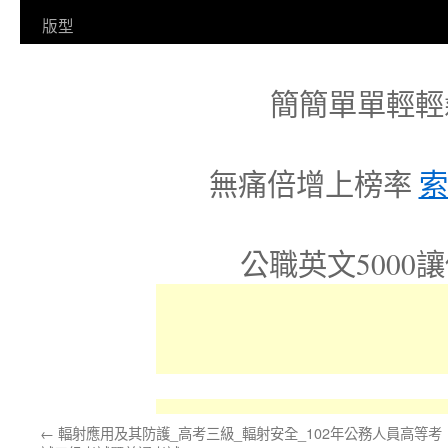
容
版型
簡簡單單輕輕
無痛倍增上榜率
索
公職英文5000
←
輻射應用及其防護_高考三級_輻射安全_102年公務人員高等考