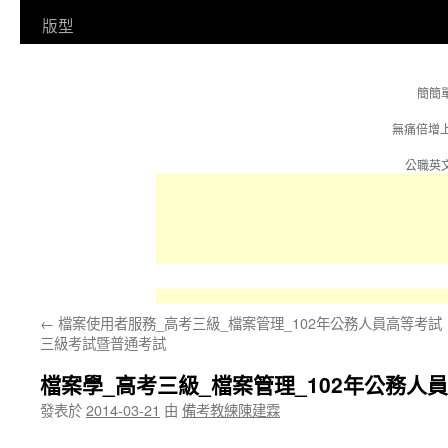
容
版型
簡簡
無痛倍增
公職英文
←
檔案使用者服務_高考三級_檔案管理_102年公務人員高等考試
三級考試暨普通考試
檔案學_高考三級_檔案管理_102年公務
發表於
2014-03-21
由
備考教練陳建霖