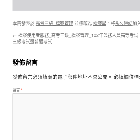
本篇發表於
高考三級_檔案管理
並標籤為
檔案學
。將
永久鏈結
加
←
檔案使用者服務_高考三級_檔案管理_102年公務人員高等考試
三級考試暨普通考試
發佈留言
發佈留言必須填寫的電子郵件地址不會公開。
必填欄位標
留言
*