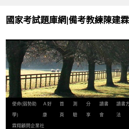
國家考試題庫網|備考教練陳建霖
跳
使命(弱勢助
Ａ好
首
測
分
讀書
讀書
至
學)
康
頁
驗
享
會
法
內
霖翔顧問企業社