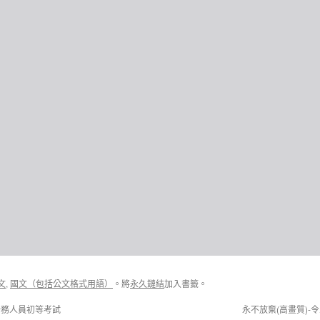
文
,
國文（包括公文格式用語）
。將
永久鏈結
加入書籤。
公務人員初等考試
永不放棄(高畫質)