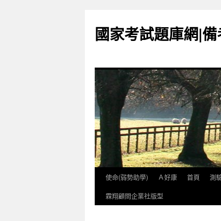
國家考試題庫網|
使命(弱勢助學)
Ａ好康
首頁
測
跳
霖翔顧問企業社版型
至
內