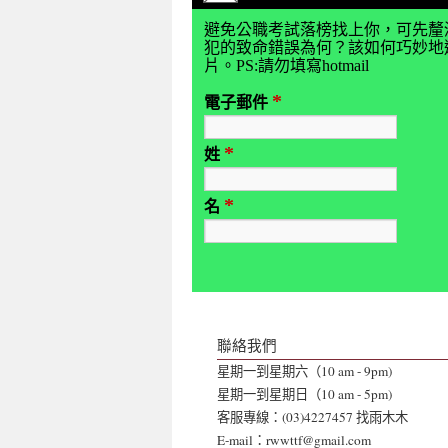
避免公職考試落榜找上你，可先釐
犯的致命錯誤為何？該如何巧妙地避
片。PS:請勿填寫hotmail
*
電子郵件
*
姓
*
名
聯絡我們
星期一到星期六（10 am - 9pm)
星期一到星期日（10 am - 5pm)
客服專線：(03)4227457 找雨木木
E-mail：rwwttf@gmail.com