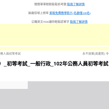
簡簡單單輕輕鬆鬆抓考題
點我了解詳情
無痛倍增上榜率
索取免費教學影片(名額僅100名)
公職英文5000讓你輕鬆認單字
點我了解詳情
公務人員初等考試
永不放棄(高畫質)
_初等考試_一般行政_102年公務人員初等考試