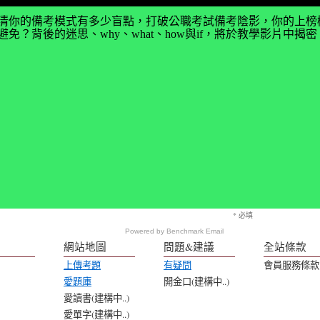
清你的備考模式有多少盲點，打破公職考試備考陰影，你的上榜
免？背後的迷思、why、what、how與if，將於教學影片中
* 必填
Powered by
Benchmark Email
網站地圖
問題&建議
全站條款
上傳考題
有疑問
會員服務條款
愛題庫
開金口(建構中..)
愛讀書(建構中..)
愛單字(建構中..)