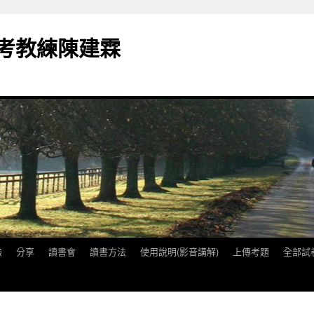
備考教練陳建霖
驗
分享
讀書會
讀書方法
使用說明(影音講解)
上傳考題
全部試