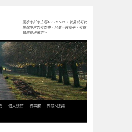
國家考試考古題ALL IN ONE，以後就可以
擺脫厚厚的考題書，只要一機在手，考古
題庫就跟著走^^
卷
個人總管
行事曆
問題&建議