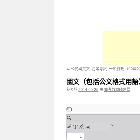
容
←
公民與英文_初等考試_一般行政_102年
國文（包括公文格式用語）
發表於
2014-05-25
由
備考教練陳建霖