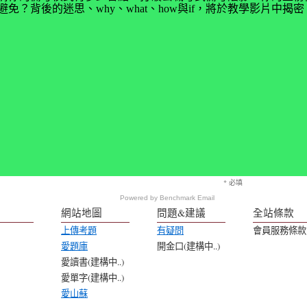
免？背後的迷思、why、what、how與if，將於教學影片中
* 必填
Powered by
Benchmark Email
網站地圖
問題&建議
全站條款
上傳考題
有疑問
會員服務條款
愛題庫
開金口(建構中..)
愛讀書(建構中..)
愛單字(建構中..)
愛山蘇