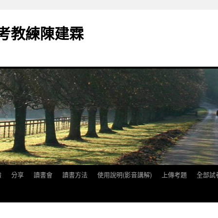
備考教練陳建霖
驗
分享
讀書會
讀書方法
使用說明(影音講解)
上傳考題
全部試