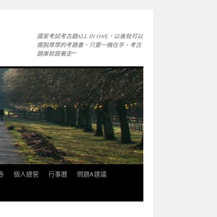
國家考試考古題ALL IN ONE，以後就可以
擺脫厚厚的考題書，只要一機在手，考古
題庫就跟著走^^
卷
個人總管
行事曆
問題&建議