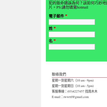
犯的致命錯誤為何？該如何巧妙地避
片。PS:請勿填寫hotmail
*
電子郵件
*
姓
*
名
聯絡我們
星期一到星期六（10 am - 9pm)
星期一到星期日（10 am - 5pm)
客服專線：(03)4227457 找雨木木
E-mail：rwwttf@gmail.com