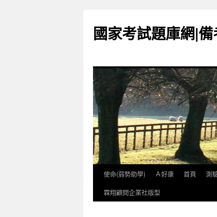
國家考試題庫網|
使命(弱勢助學)
Ａ好康
首頁
測
跳
霖翔顧問企業社版型
至
內