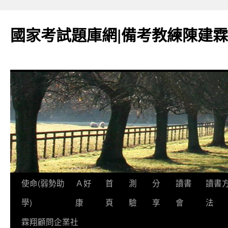
國家考試題庫網|備考教練陳建霖
跳
使命(弱勢助
Ａ好
首
測
分
讀書
讀書
至
學)
康
頁
驗
享
會
法
內
霖翔顧問企業社