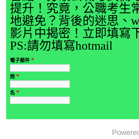
提升！究竟，公職考生
地避免？背後的迷思、why
影片中揭密！立即填寫
PS:請勿填寫hotmail
*
電子郵件
*
姓
*
名
Powere