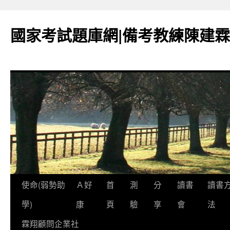
國家考試題庫網|備考教練陳建霖
跳
使命(弱勢助
Ａ好
首
測
分
讀書
讀書
至
學)
康
頁
驗
享
會
法
內
霖翔顧問企業社