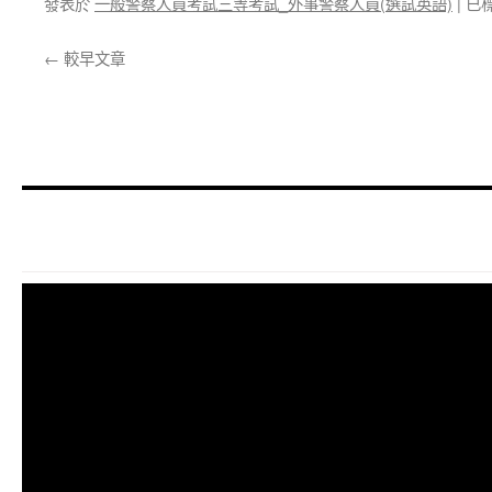
發表於
一般警察人員考試三等考試_外事警察人員(選試英語)
|
已
←
較早文章