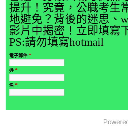
提升！究竟，公職考生
地避免？背後的迷思、why
影片中揭密！立即填寫
PS:請勿填寫hotmail
*
電子郵件
*
姓
*
名
Powere