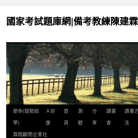
國家考試題庫網|備考教練陳建霖
跳
使命(弱勢助
Ａ好
首
測
分
讀書
讀書
至
學)
康
頁
驗
享
會
法
內
霖翔顧問企業社