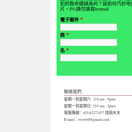
犯的致命錯誤為何？該如何巧妙地避
片。PS:請勿填寫hotmail
*
電子郵件
*
姓
*
名
聯絡我們
星期一到星期六（10 am - 9pm)
星期一到星期日（10 am - 5pm)
客服專線：(03)4227457 找雨木木
E-mail：rwwttf@gmail.com