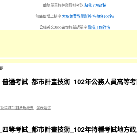
簡簡單單輕輕鬆鬆抓考題
點我了解詳情
無痛倍增上榜率
索取免費教學影片(名額僅100名)
公職英文5000讓你輕鬆認單字
點我了解詳情
要
_普通考試_都市計畫技術_102年公務人員高等
市及區域計劃法規概要
|
發表迴響
_四等考試_都市計畫技術_102年特種考試地方