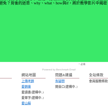
免？背後的迷思、why、what、how與if，將於教學影片中
* 必填
Powered by
Benchmark Email
網站地圖
問題&建議
全站條款
上傳考題
有疑問
會員服務條款
愛題庫
開金口(建構中..)
愛讀書(建構中..)
愛單字(建構中..)
愛山蘇