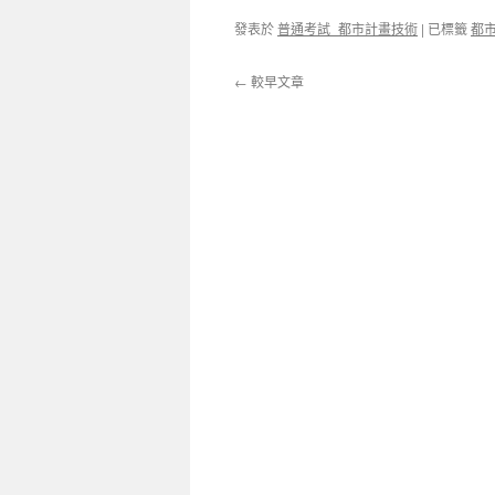
發表於
普通考試_都市計畫技術
|
已標籤
都
←
較早文章