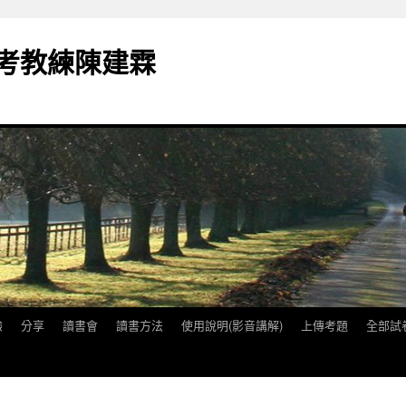
備考教練陳建霖
驗
分享
讀書會
讀書方法
使用說明(影音講解)
上傳考題
全部試