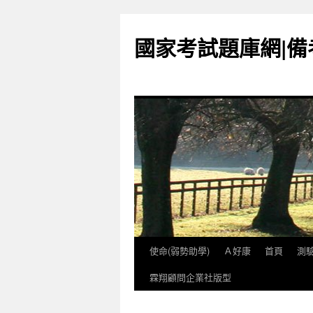
國家考試題庫網|
使命(弱勢助學)
Ａ好康
首頁
測
跳
霖翔顧問企業社版型
至
內