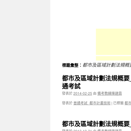
容
都市及區域計劃法規概
標籤彙整：
都市及區域計劃法規概要
通考試
發表於
2014-02-25
由
備考教練陳建霖
發表於
普通考試_都市計畫技術
|
已標籤
都
都市及區域計劃法規概要
發表於
2013-10-21
由
備考教練陳建霖