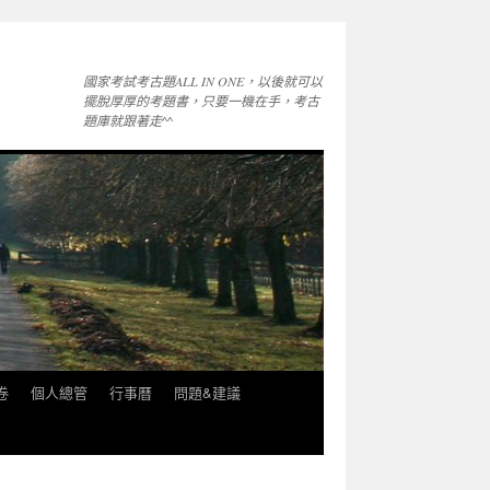
國家考試考古題ALL IN ONE，以後就可以
擺脫厚厚的考題書，只要一機在手，考古
題庫就跟著走^^
卷
個人總管
行事曆
問題&建議