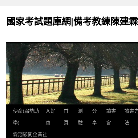
國家考試題庫網|備考教練陳建霖
跳
使命(弱勢助
Ａ好
首
測
分
讀書
讀書
至
學)
康
頁
驗
享
會
法
內
霖翔顧問企業社