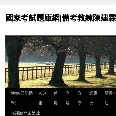
國家考試題庫網|備考教練陳建霖
跳
使命(弱勢助
Ａ好
首
測
分
讀書
讀書
至
學)
康
頁
驗
享
會
法
內
霖翔顧問企業社