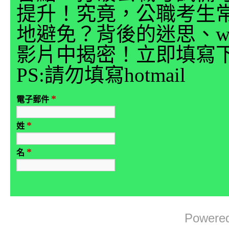
提升！究竟，公職考生
地避免？背後的迷思、why
影片中揭密！立即填寫
PS:請勿填寫hotmail
*
電子郵件
*
姓
*
名
Powere