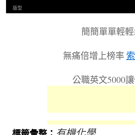
容
版型
簡簡單單輕輕
無痛倍增上榜率
索
公職英文5000
有機化學
標籤彙整：