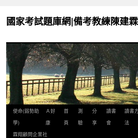
國家考試題庫網|備考教練陳建霖
跳
使命(弱勢助
Ａ好
首
測
分
讀書
讀書
至
學)
康
頁
驗
享
會
法
內
霖翔顧問企業社