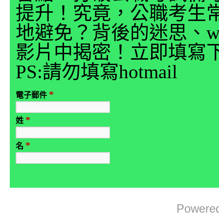
提升！究竟，公職考生
地避免？背後的迷思、why
影片中揭密！立即填寫
PS:請勿填寫hotmail
*
電子郵件
*
姓
*
名
Powere