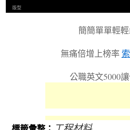
容
版型
簡簡單單輕輕
無痛倍增上榜率
索
公職英文5000
工程材料
標籤彙整：