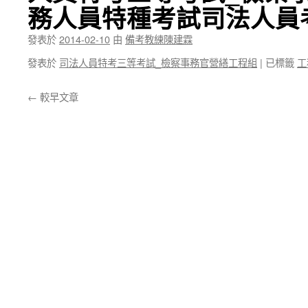
務人員特種考試司法人員
發表於
2014-02-10
由
備考教練陳建霖
發表於
司法人員特考三等考試_檢察事務官營繕工程組
|
已標籤
工
←
較早文章