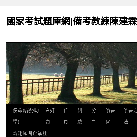
國家考試題庫網|備考教練陳建霖
跳
使命(弱勢助
Ａ好
首
測
分
讀書
讀書
至
學)
康
頁
驗
享
會
法
內
霖翔顧問企業社