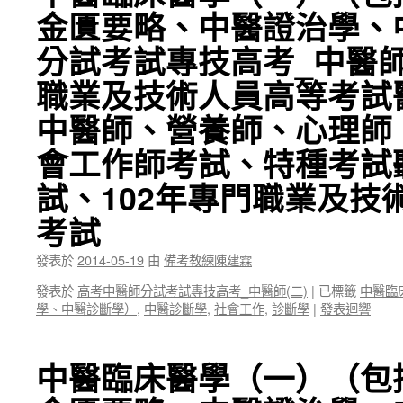
金匱要略、中醫證治學、
分試考試專技高考_中醫師
職業及技術人員高等考試
中醫師、營養師、心理師
會工作師考試、特種考試
試、102年專門職業及技
考試
發表於
2014-05-19
由
備考教練陳建霖
發表於
高考中醫師分試考試專技高考_中醫師(二)
|
已標籤
中醫臨
學、中醫診斷學）
,
中醫診斷學
,
社會工作
,
診斷學
|
發表迴響
中醫臨床醫學（一）（包