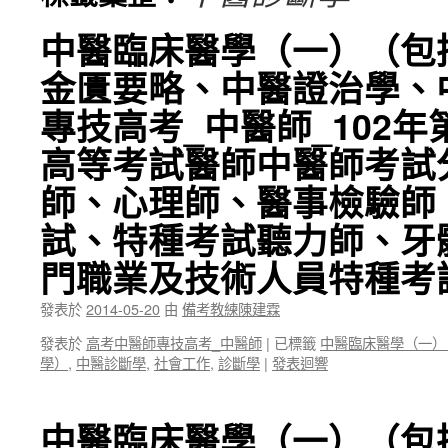
中醫臨床醫學（一）（包
金匱要略、中醫證治學、
專技高考_中醫師_102
高等考試醫師中醫師考試
師、心理師、醫事檢驗師
試、特種考試聽力師、牙體
門職業及技術人員特種考
發表於
2014-05-20
由
備考教練陳建霖
發表於
高考中醫師專技高考_中醫師
|
已標籤
中醫臨床醫學（一）
學）
,
中醫診斷學
,
社會工作
,
診斷學
|
發表迴響
中醫臨床醫學（一）（包