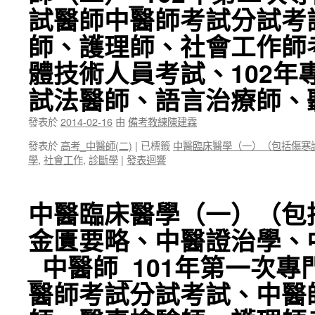
試醫師中醫師考試分試考
師、護理師、社會工作師
體技術人員考試、102年
試法醫師、語言治療師、
發表於
2014-02-16
由
備考教練陳建霖
發表於
高考_中醫師(二)
|
已標籤
中醫臨床醫學（一）（包括傷寒
學
,
社會工作
,
診斷學
|
發表迴響
中醫臨床醫學（一）（包
金匱要略、中醫證治學、
_中醫師_101年第一次
醫師考試分試考試、中醫