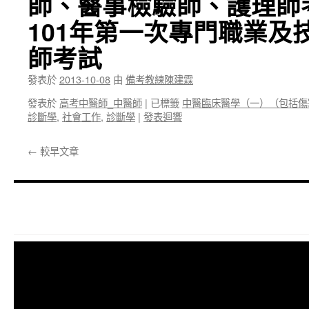
師、醫事檢驗師、護理師
101年第一次專門職業及
師考試
發表於
2013-10-08
由
備考教練陳建霖
發表於
高考中醫師_中醫師
|
已標籤
中醫臨床醫學（一）（包括傷
診斷學
,
社會工作
,
診斷學
|
發表迴響
←
較早文章