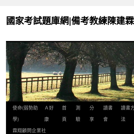
國家考試題庫網|備考教練陳建霖
跳
使命(弱勢助
Ａ好
首
測
分
讀書
讀書
至
學)
康
頁
驗
享
會
法
內
霖翔顧問企業社