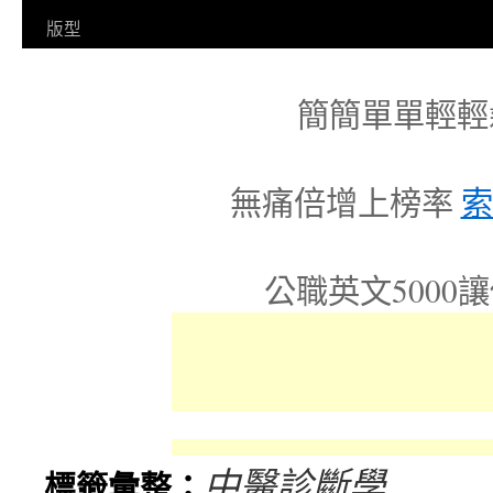
容
版型
簡簡單單輕輕
無痛倍增上榜率
索
公職英文5000
中醫診斷學
標籤彙整：